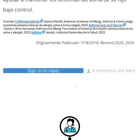
bajo control.
Fuentes:
Childhood Asthma
(asma infantil), American Academy of Allergy, Asthma & Immunology
(academia estadounidense de alergia, asma e inmunología), 2023;
Asthma Facts and Figures
(datos y cifras del asma), Asthma and Allergy Foundation of America (fundación estadounidense de
asma y alergia), 2023;
Asthma
(asma), Institutos Nacionales de la Salud, 2022.
Originalmente Publicado: 7/18/2018, Revised 2020, 2024
Sign in to reply
0 members are here